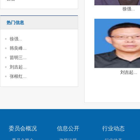
徐强...
热门信息
徐强...
韩良峰...
苗明三...
刘吉起...
刘吉起...
张根红...
委员会概况
信息公开
行业动态