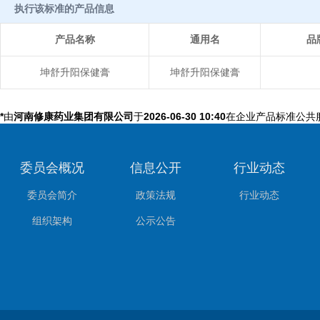
执行该标准的产品信息
产品名称
通用名
品
坤舒升阳保健膏
坤舒升阳保健膏
*
由
河南修康药业集团有限公司
于
2026-06-30 10:40
在企业产品标准公共
委员会概况
信息公开
行业动态
委员会简介
政策法规
行业动态
组织架构
公示公告