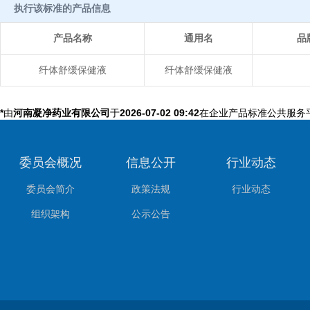
执行该标准的产品信息
产品名称
通用名
品
纤体舒缓保健液
纤体舒缓保健液
*
由
河南凝净药业有限公司
于
2026-07-02 09:42
在企业产品标准公共服务
委员会概况
信息公开
行业动态
委员会简介
政策法规
行业动态
组织架构
公示公告