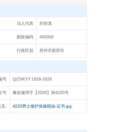
法人代表
刘传龙
邮政编码
450000
行政区划
郑州市新郑市
编号
Q/ZXKYY 1928-2026
文号
豫促健用字【2026】第4220号
见:
4220男士修护保健精油-证书.jpg