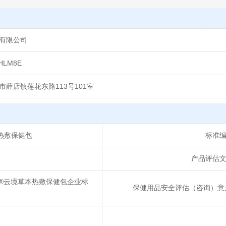
有限公司
HLM8E
薛店镇莲花东路113号101室
热敷保健包
标准
产品评估
景悦堂®云境草本热敷保健包企业标
保健用品安全评估（咨询）意