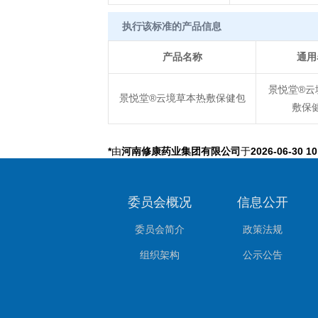
执行该标准的产品信息
产品名称
通用
景悦堂®云
景悦堂®云境草本热敷保健包
敷保
*
由
河南修康药业集团有限公司
于
2026-06-30 10
委员会概况
信息公开
委员会简介
政策法规
组织架构
公示公告