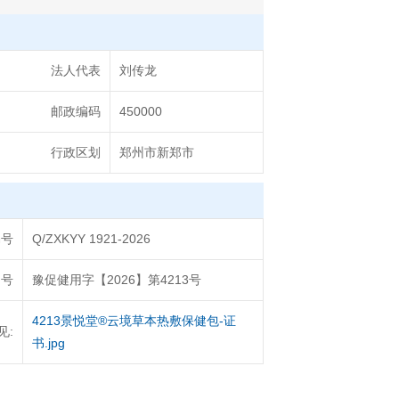
法人代表
刘传龙
邮政编码
450000
行政区划
郑州市新郑市
编号
Q/ZXKYY 1921-2026
文号
豫促健用字【2026】第4213号
4213景悦堂®云境草本热敷保健包-证
见:
书.jpg