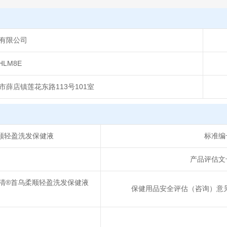
有限公司
HLM8E
薛店镇莲花东路113号101室
顺轻盈洗发保健液
标准编
产品评估文
发墨雅清®首乌柔顺轻盈洗发保健液
保健用品安全评估（咨询）意见