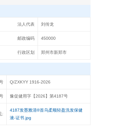
法人代表
刘传龙
邮政编码
450000
行政区划
郑州市新郑市
号
Q/ZXKYY 1916-2026
号
豫促健用字【2026】第4187号
4187发墨雅清®首乌柔顺轻盈洗发保健
:
液-证书.jpg