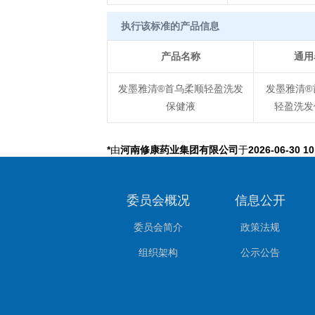
执行该标准的产品信息
产品名称
通用
发墨雅清®首乌柔顺轻盈洗发
发墨雅清®
保健液
轻盈洗发
*
由
河南修康药业集团有限公司
于
2026-06-30 10
委员会概况
信息公开
委员会简介
政策法规
组织架构
公示公告