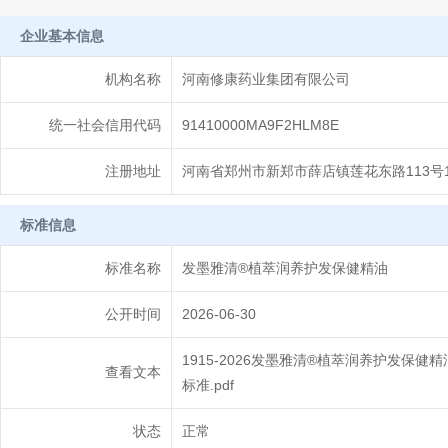
企业基本信息
机构名称
河南修康药业集团有限公司
统一社会信用代码
91410000MA9F2HLM8E
注册地址
河南省郑州市新郑市薛店镇莲花东路113号1
标准信息
标准名称
发墨雅清®植萃润养护发保健精油
公开时间
2026-06-30
1915-2026发墨雅清®植萃润养护发保健
查看文本
标准.pdf
状态
正常