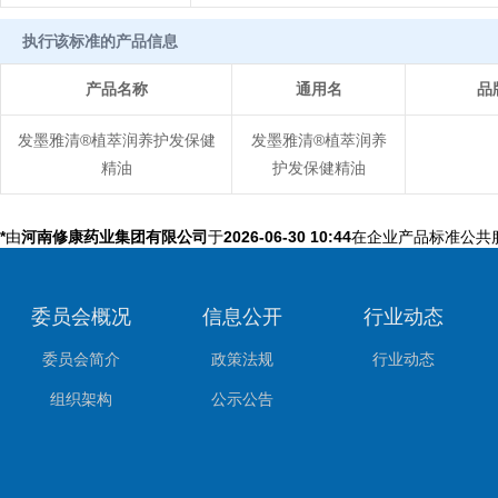
执行该标准的产品信息
产品名称
通用名
品
发墨雅清®植萃润养护发保健
发墨雅清®植萃润养
精油
护发保健精油
*
由
河南修康药业集团有限公司
于
2026-06-30 10:44
在企业产品标准公共
委员会概况
信息公开
行业动态
委员会简介
政策法规
行业动态
组织架构
公示公告