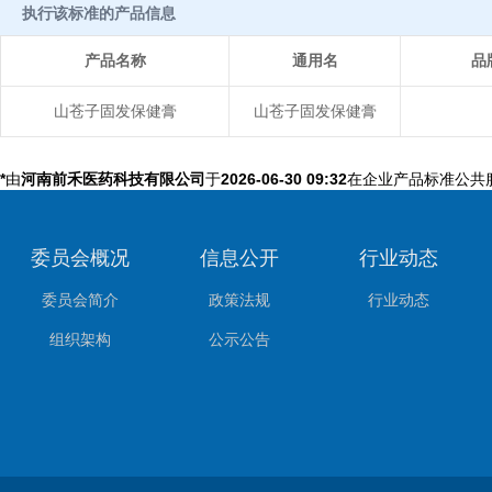
执行该标准的产品信息
产品名称
通用名
品
山苍子固发保健膏
山苍子固发保健膏
*
由
河南前禾医药科技有限公司
于
2026-06-30 09:32
在企业产品标准公共
委员会概况
信息公开
行业动态
委员会简介
政策法规
行业动态
组织架构
公示公告