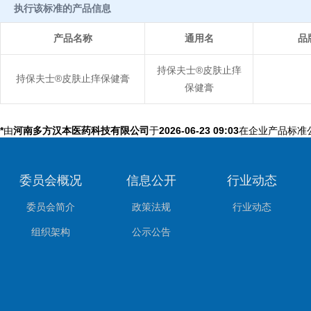
执行该标准的产品信息
产品名称
通用名
品
持保夫士®皮肤止痒
持保夫士®皮肤止痒保健膏
保健膏
*
由
河南多方汉本医药科技有限公司
于
2026-06-23 09:03
在企业产品标准
委员会概况
信息公开
行业动态
委员会简介
政策法规
行业动态
组织架构
公示公告