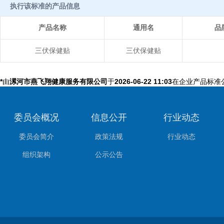
执行该标准的产品信息
产品名称
通用名
品
三伏保健贴
三伏保健贴
*
由
漯河市燕飞翔健康服务有限公司
于
2026-06-22 11:03
在企业产品标准
委员会概况
信息公开
行业动态
委员会简介
政策法规
行业动态
组织架构
公示公告